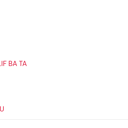
IF BA TA
KU