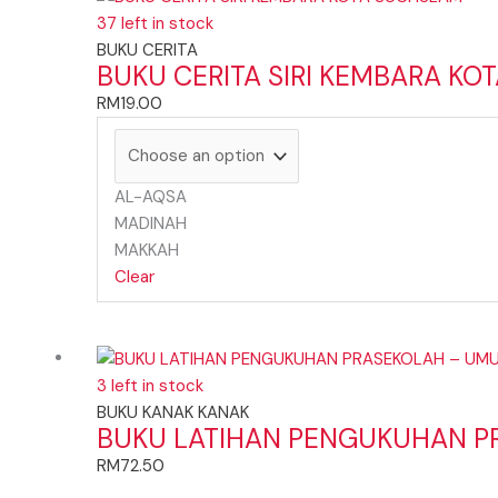
37 left in stock
BUKU CERITA
BUKU CERITA SIRI KEMBARA KOT
RM
19.00
AL-AQSA
MADINAH
MAKKAH
Clear
3 left in stock
BUKU KANAK KANAK
BUKU LATIHAN PENGUKUHAN P
RM
72.50