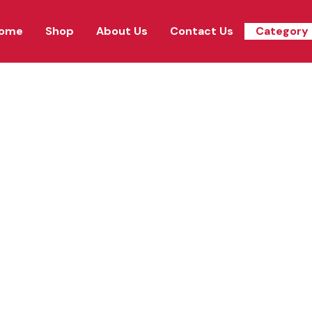
ome
Shop
About Us
Contact Us
Category