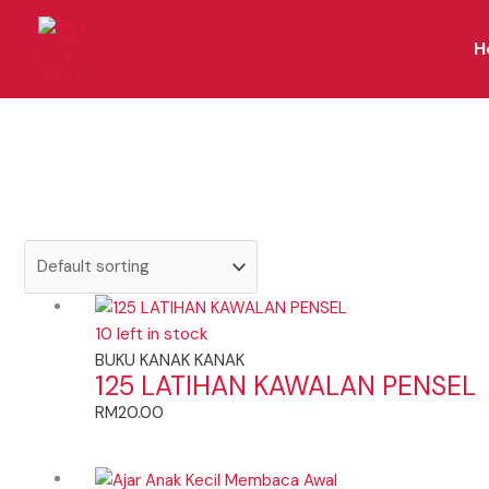
Skip
to
H
content
10 left in stock
BUKU KANAK KANAK
125 LATIHAN KAWALAN PENSEL
RM
20.00