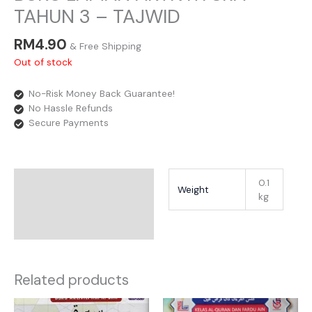
TAHUN 3 – TAJWID
RM
4.90
& Free Shipping
Out of stock
No-Risk Money Back Guarantee!
No Hassle Refunds
Secure Payments
Additional Information
0.1
Weight
kg
Reviews
Related products