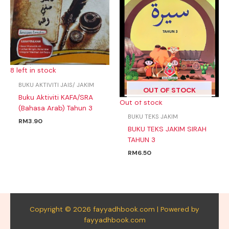
8 left in stock
BUKU AKTIVITI JAIS/ JAKIM
OUT OF STOCK
Buku Aktiviti KAFA/SRA
Out of stock
(Bahasa Arab) Tahun 3
BUKU TEKS JAKIM
RM
3.90
BUKU TEKS JAKIM SIRAH
TAHUN 3
RM
6.50
Copyright © 2026 fayyadhbook.com | Powered by
fayyadhbook.com