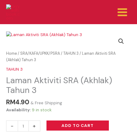
Skip
to
content
Laman
Aktiviti
SRA
(Akhlak)
Home
/
SRA/KAFA/UPKK/PSRA
/
TAHUN 3
/ Laman Aktiviti SRA
Tahun
(Akhlak) Tahun 3
3
TAHUN 3
quantity
Laman Aktiviti SRA (Akhlak)
Tahun 3
RM
4.90
& Free Shipping
Availability:
9 in stock
-
+
ADD TO CART