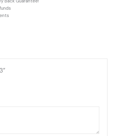
y Back Guarantee!
funds
ents
3”