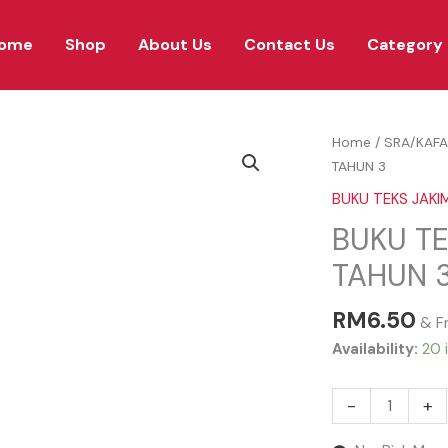
ome
Shop
About Us
Contact Us
Category
BUKU
Home
/
SRA/KAFA
TEKS
TAHUN 3
JAKIM
BUKU TEKS JAKI
BAHASA
BUKU T
ARAB
TAHUN
TAHUN 
3
quantity
RM
6.50
& F
Availability:
20 
-
+