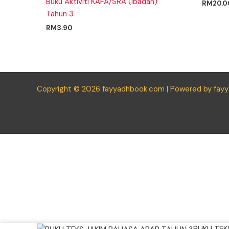
Buku Aktiviti KAFA/SRA (Ibadah)
RM
20.0
Tahun 3
RM
3.90
Copyright © 2026 fayyadhbook.com | Powered by fay
BUKU
BUKU TEK