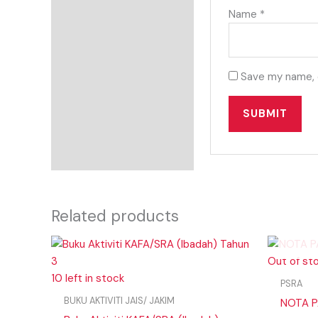
Name
*
Save my name, e
Related products
Out of st
10 left in stock
PSRA
BUKU AKTIVITI JAIS/ JAKIM
NOTA P