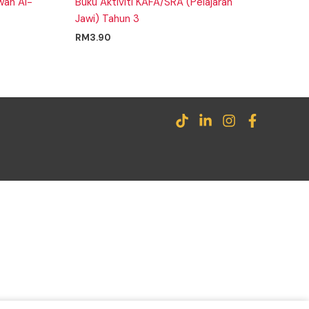
wah Al-
Buku Aktiviti KAFA/SRA (Pelajaran
Jawi) Tahun 3
RM
3.90