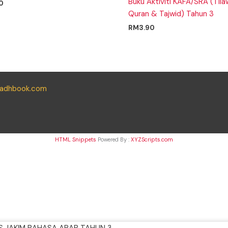
Buku Aktiviti KAFA/SRA (Tila
0
Quran & Tajwid) Tahun 3
RM
3.90
yadhbook.com
HTML Snippets
Powered By :
XYZScripts.com
S JAKIM BAHASA ARAB TAHUN 3