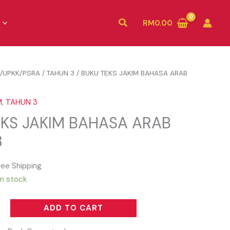
Search
RM
0.00
/UPKK/PSRA
/
TAHUN 3
/ BUKU TEKS JAKIM BAHASA ARAB
M
,
TAHUN 3
EKS JAKIM BAHASA ARAB
3
ree Shipping
in stock
ADD TO CART