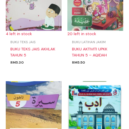
4 left in stock
20 left in stock
BUKU TEKS JAIS
BUKU LATIHAN JAKIM
BUKU TEKS JAIS AKHLAK
BUKU AKTIVITI UPKK
TAHUN 5
TAHUN 5 – AQIDAH
RM
5.30
RM
5.50