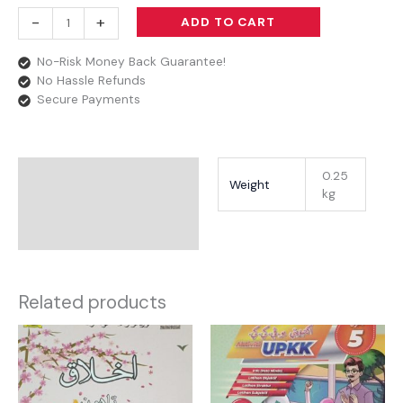
-
+
ADD TO CART
No-Risk Money Back Guarantee!
No Hassle Refunds
Secure Payments
Additional Information
0.25
Weight
kg
Reviews
Related products