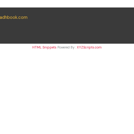
yadhbook.com
HTML Snippets
Powered By :
XYZScripts.com