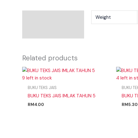
Additional Information
Weight
Reviews
Related products
9 left in stock
4 left in 
BUKU TEKS JAIS
BUKU TE
BUKU TEKS JAIS IMLAK TAHUN 5
BUKU T
RM
4.00
RM
5.30