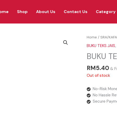
ome
Shop
About Us
Contact Us
Category
Home
/
SRA/KAFA
BUKU TEKS JAIS
,
BUKU TE
RM
5.40
& F
Out of stock
No-Risk Mone
No Hassle Re
Secure Paym