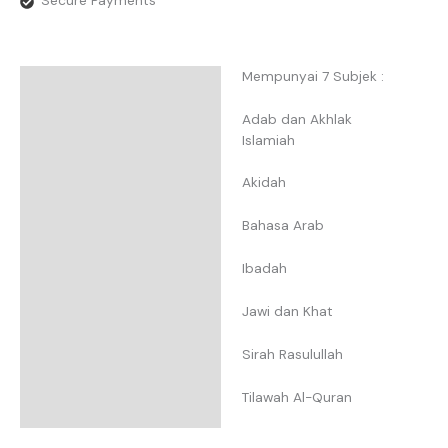
Secure Payments
Mempunyai 7 Subjek :
Description
Additional Information
Adab dan Akhlak
Islamiah
Reviews
Akidah
Bahasa Arab
Ibadah
Jawi dan Khat
Sirah Rasulullah
Tilawah Al-Quran