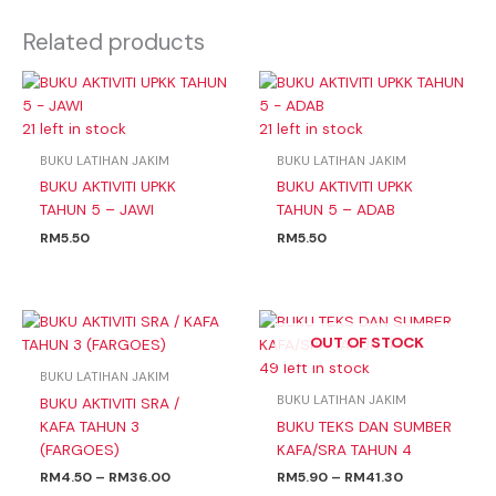
Related products
21 left in stock
21 left in stock
BUKU LATIHAN JAKIM
BUKU LATIHAN JAKIM
BUKU AKTIVITI UPKK
BUKU AKTIVITI UPKK
TAHUN 5 – JAWI
TAHUN 5 – ADAB
RM
5.50
RM
5.50
Price
Price
range:
range:
OUT OF STOCK
RM4.50
RM5.90
49 left in stock
through
through
BUKU LATIHAN JAKIM
RM36.00
RM41.30
BUKU LATIHAN JAKIM
BUKU AKTIVITI SRA /
KAFA TAHUN 3
BUKU TEKS DAN SUMBER
(FARGOES)
KAFA/SRA TAHUN 4
RM
4.50
–
RM
36.00
RM
5.90
–
RM
41.30