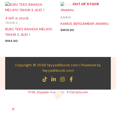
OUT OF STOCK
KAMUS
4 left in stock
TAHUN 2
KAMUS BERGAMBAR ANAKKU
BUKU TEKS BAHASA MELAYU
RM
19.90
TAHUN 2 JILID 1
RM
4.60
Copyright © 2026 fayyadhbook.com | Powered by
fayyadhbook.com
HTML Snippets
Powered By :
XYZScripts.com