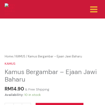
Skip
to
content
Kamus
Bergambar
–
Home
/
KAMUS
/ Kamus Bergambar – Ejaan Jawi Baharu
Ejaan
KAMUS
Jawi
Baharu
Kamus Bergambar – Ejaan Jawi
quantity
Baharu
RM
14.90
& Free Shipping
Availability:
10 in stock