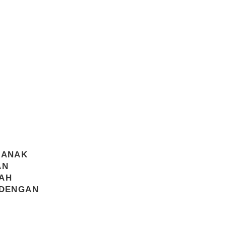
 ANAK
AN
YAH
 DENGAN