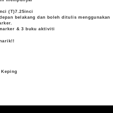
m
nci (T)7.25inci
 depan belakang dan boleh ditulis menggunakan
rker.
marker & 3 buku aktiviti
arik!!
 Keping