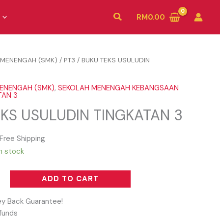
Search
RM
0.00
 MENENGAH (SMK)
/
PT3
/ BUKU TEKS USULUDIN
ENENGAH (SMK)
,
SEKOLAH MENENGAH KEBANGSAAN
TAN 3
KS USULUDIN TINGKATAN 3
Free Shipping
in stock
ADD TO CART
y Back Guarantee!
funds