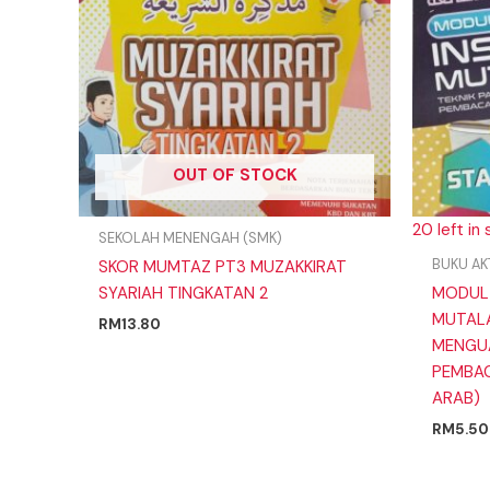
OUT OF STOCK
20 left in
SEKOLAH MENENGAH (SMK)
BUKU AK
SKOR MUMTAZ PT3 MUZAKKIRAT
SYARIAH TINGKATAN 2
MODUL 
MUTALA
RM
13.80
MENGUA
PEMBA
ARAB)
RM
5.50