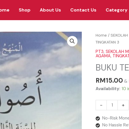
ome
Shop
About Us
Contact Us
Category
BUKU
Home
/
SEKOLAH
TEKS
TINGKATAN 3
USULUDIN
PT3
,
SEKOLAH M
TINGKATAN
AGAMA
,
TINGKA
3
BUKU TE
quantity
RM
15.00
& 
Availability:
10 
-
+
No-Risk Mone
No Hassle Re