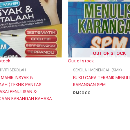
OUT OF STOCK
 stock
Out of stock
TIVITI SEKOLAH
SEKOLAH MENENGAH (SMK)
MAHIR INSYAK &
BUKU CARA TERBAIK MENUL
AH (TEKNIK PANTAS
KARANGAN SPM
SAI PENULISAN &
RM
20.00
CAAN KARANGAN BAHASA