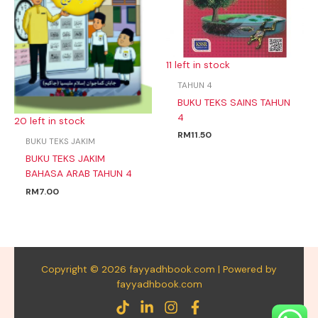
11 left in stock
TAHUN 4
BUKU TEKS SAINS TAHUN
4
20 left in stock
RM
11.50
BUKU TEKS JAKIM
BUKU TEKS JAKIM
BAHASA ARAB TAHUN 4
RM
7.00
Copyright © 2026 fayyadhbook.com | Powered by
fayyadhbook.com