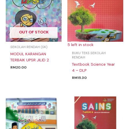
OUT OF STOCK
5 left in stock
SEKOLAH RENDAH (SK)
BUKU TEKS SEKOLAH
MODUL KARANGAN
RENDAH
TERBAIK UPSR JILID 2
Textbook Science Year
RM
20.00
4 – DLP
RM
15.30