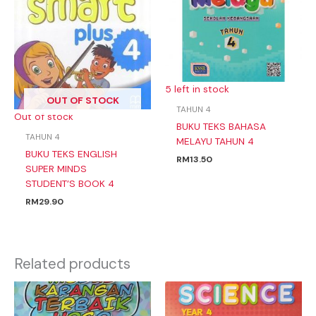
5 left in stock
OUT OF STOCK
TAHUN 4
Out of stock
BUKU TEKS BAHASA
TAHUN 4
MELAYU TAHUN 4
BUKU TEKS ENGLISH
RM
13.50
SUPER MINDS
STUDENT’S BOOK 4
RM
29.90
Related products