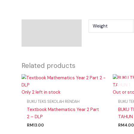
Additional Information
Weight
Reviews
Related products
Only 2 left in stock
Out of st
BUKU TEKS SEKOLAH RENDAH
BUKU TE
Textbook Mathematics Year 2 Part
BUKU T
2 – DLP
TAHUN 
RM
13.00
RM
4.00