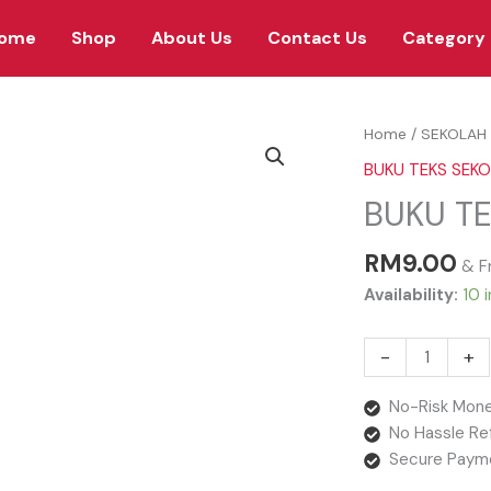
ome
Shop
About Us
Contact Us
Category
BUKU
Home
/
SEKOLAH 
TEKS
BUKU TEKS SEK
KSSR
BUKU TE
SAINS
TAHUN
RM
9.00
3
& F
quantity
Availability:
10 
-
+
No-Risk Mone
No Hassle Re
Secure Paym