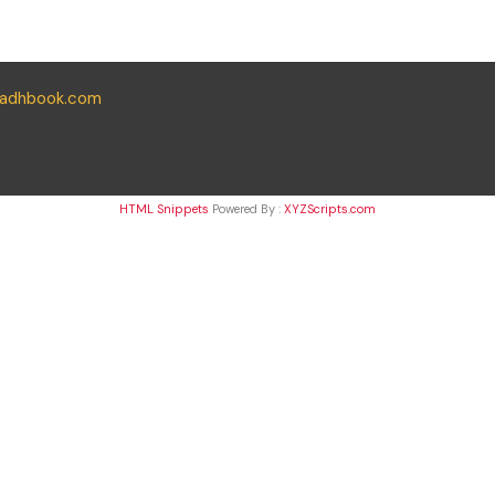
yadhbook.com
HTML Snippets
Powered By :
XYZScripts.com