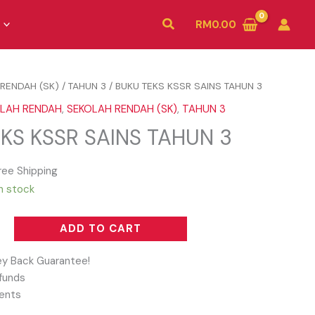
Search
RM
0.00
RENDAH (SK)
/
TAHUN 3
/ BUKU TEKS KSSR SAINS TAHUN 3
OLAH RENDAH
,
SEKOLAH RENDAH (SK)
,
TAHUN 3
KS KSSR SAINS TAHUN 3
ree Shipping
in stock
ADD TO CART
y Back Guarantee!
funds
ents