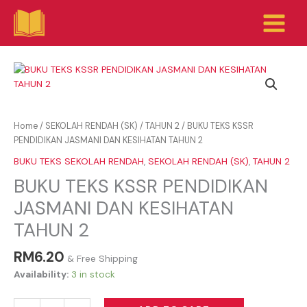
Skip
to
content
BUKU
TEKS
KSSR
PENDIDIKAN
JASMANI
Home
/
SEKOLAH RENDAH (SK)
/
TAHUN 2
/ BUKU TEKS KSSR
DAN
PENDIDIKAN JASMANI DAN KESIHATAN TAHUN 2
KESIHATAN
BUKU TEKS SEKOLAH RENDAH
,
SEKOLAH RENDAH (SK)
,
TAHUN 2
TAHUN
BUKU TEKS KSSR PENDIDIKAN
2
quantity
JASMANI DAN KESIHATAN
TAHUN 2
RM
6.20
& Free Shipping
Availability:
3 in stock