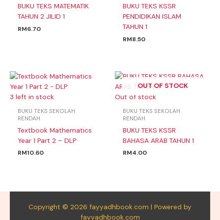
BUKU TEKS MATEMATIK
BUKU TEKS KSSR
TAHUN 2 JILID 1
PENDIDIKAN ISLAM
TAHUN 1
RM
6.70
RM
8.50
OUT OF STOCK
3 left in stock
Out of stock
BUKU TEKS SEKOLAH
BUKU TEKS SEKOLAH
RENDAH
RENDAH
Textbook Mathematics
BUKU TEKS KSSR
Year 1 Part 2 – DLP
BAHASA ARAB TAHUN 1
RM
10.60
RM
4.00
Copyright © 2026 fayyadhbook.com | Powered by
fayyadhbook.com