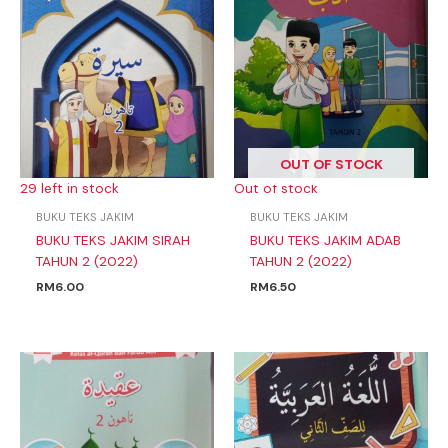
OUT OF STOCK
29 left in stock
Out of stock
BUKU TEKS JAKIM
BUKU TEKS JAKIM
BUKU TEKS JAKIM SIRAH
BUKU TEKS JAKIM ADAB
TAHUN 2 (2022)
TAHUN 2 (2022)
RM
6.00
RM
6.50