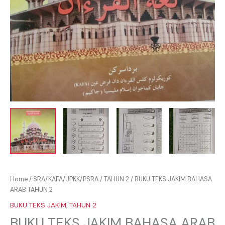
Home
/
SRA/KAFA/UPKK/PSRA
/
TAHUN 2
/ BUKU TEKS JAKIM BAHASA
ARAB TAHUN 2
BUKU TEKS JAKIM
,
TAHUN 2
BUKU TEKS JAKIM BAHASA ARAB