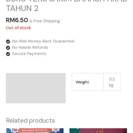
TAHUN 2
RM
6.50
& Free Shipping
Out of stock
No-Risk Money Back Guarantee!
No Hassle Refunds
Secure Payments
Additional Information
0.2
Weight
kg
Reviews
Related products