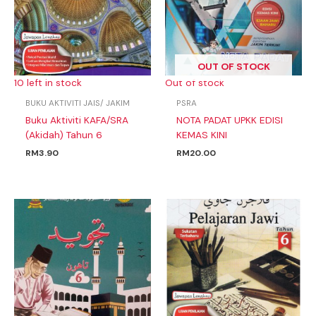
OUT OF STOCK
10 left in stock
Out of stock
BUKU AKTIVITI JAIS/ JAKIM
PSRA
Buku Aktiviti KAFA/SRA
NOTA PADAT UPKK EDISI
(Akidah) Tahun 6
KEMAS KINI
RM
3.90
RM
20.00