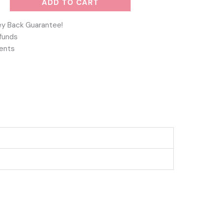
ADD TO CART
y Back Guarantee!
funds
ents