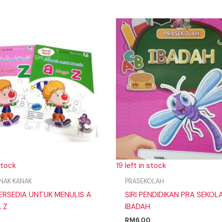
stock
19 left in stock
NAK KANAK
PRASEKOLAH
ERSEDIA UNTUK MENULIS A
SIRI PENDIDIKAN PRA SEKOL
 Z
IBADAH
RM
6.00