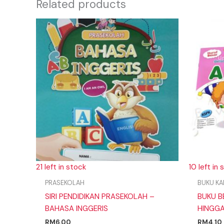
Related products
21 left in stock
10 left in 
PRASEKOLAH
BUKU KA
SIRI PENDIDIKAN PRASEKOLAH –
BUKU B
BAHASA INGGERIS
HINGGA
RM
6.00
RM
4.10