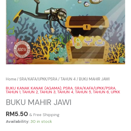
Home
/
SRA/KAFA/UPKK/PSRA
/
TAHUN 4
/ BUKU MAHIR JAWI
BUKU KANAK KANAK (AGAMA)
,
PSRA
,
SRA/KAFA/UPKK/PSRA
,
TAHUN 1
,
TAHUN 2
,
TAHUN 3
,
TAHUN 4
,
TAHUN 5
,
TAHUN 6
,
UPKK
BUKU MAHIR JAWI
RM
5.50
& Free Shipping
Availability:
30 in stock