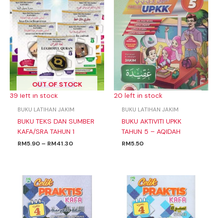
range:
RM5.90
through
RM41.30
OUT OF STOCK
39 left in stock
20 left in stock
BUKU LATIHAN JAKIM
BUKU LATIHAN JAKIM
BUKU TEKS DAN SUMBER
BUKU AKTIVITI UPKK
KAFA/SRA TAHUN 1
TAHUN 5 – AQIDAH
RM
5.90
–
RM
41.30
RM
5.50