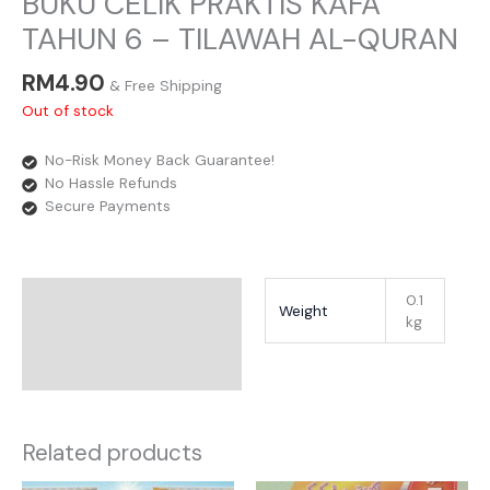
BUKU CELIK PRAKTIS KAFA
TAHUN 6 – TILAWAH AL-QURAN
RM
4.90
& Free Shipping
Out of stock
No-Risk Money Back Guarantee!
No Hassle Refunds
Secure Payments
Additional Information
0.1
Weight
kg
Reviews
Related products
Price