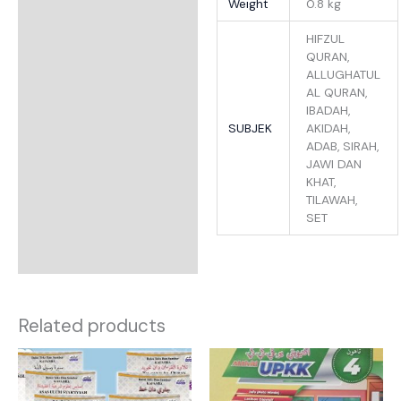
Additional Information
Weight
0.8 kg
Reviews
HIFZUL
QURAN,
ALLUGHATUL
AL QURAN,
IBADAH,
SUBJEK
AKIDAH,
ADAB, SIRAH,
JAWI DAN
KHAT,
TILAWAH,
SET
Related products
Price
range:
RM5.90
through