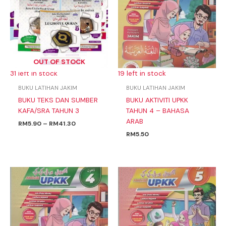
RM41.30
OUT OF STOCK
31 left in stock
19 left in stock
BUKU LATIHAN JAKIM
BUKU LATIHAN JAKIM
BUKU TEKS DAN SUMBER
BUKU AKTIVITI UPKK
KAFA/SRA TAHUN 3
TAHUN 4 – BAHASA
ARAB
RM
5.90
–
RM
41.30
RM
5.50