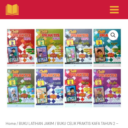
Skip
to
content
Price
BUKU
range:
CELIK
RM5.30
PRAKTIS
through
KAFA
RM42.40
TAHUN
2
-
SET
SEMUA
SUBJEK
quantity
Home
/
BUKU LATIHAN JAKIM
/ BUKU CELIK PRAKTIS KAFA TAHUN 2 –