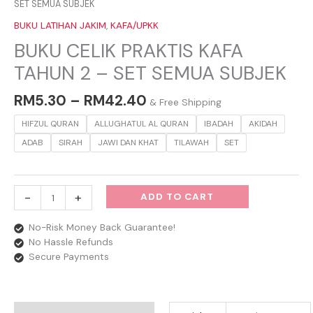
SET SEMUA SUBJEK
BUKU LATIHAN JAKIM
,
KAFA/UPKK
BUKU CELIK PRAKTIS KAFA
TAHUN 2 – SET SEMUA SUBJEK
RM
5.30
–
RM
42.40
& Free Shipping
HIFZUL QURAN
ALLUGHATUL AL QURAN
IBADAH
AKIDAH
ADAB
SIRAH
JAWI DAN KHAT
TILAWAH
SET
-
+
ADD TO CART
No-Risk Money Back Guarantee!
No Hassle Refunds
Secure Payments