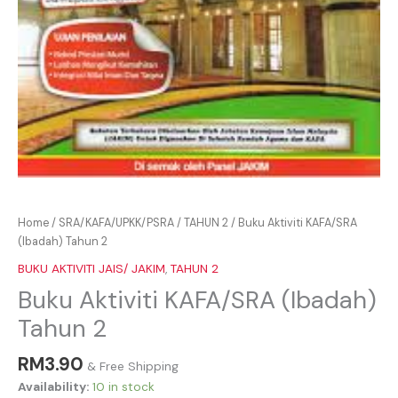
Home
/
SRA/KAFA/UPKK/PSRA
/
TAHUN 2
/ Buku Aktiviti KAFA/SRA
(Ibadah) Tahun 2
BUKU AKTIVITI JAIS/ JAKIM
,
TAHUN 2
Buku Aktiviti KAFA/SRA (Ibadah)
Tahun 2
RM
3.90
& Free Shipping
Availability:
10 in stock