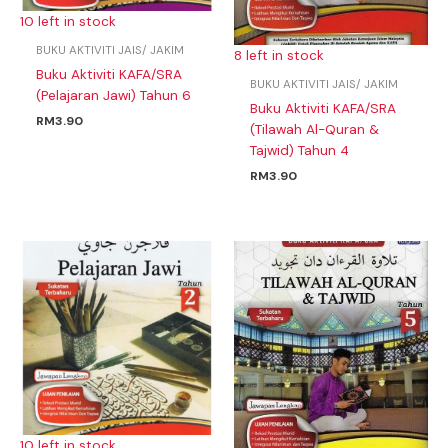
10 left in stock
BUKU AKTIVITI JAIS/ JAKIM
8 left in stock
Buku Aktiviti KAFA/SRA
BUKU AKTIVITI JAIS/ JAKIM
(Pelajaran Jawi) Tahun 6
Buku Aktiviti KAFA/SRA
RM
3.90
(Tilawah Al-Quran &
Tajwid) Tahun 4
RM
3.90
10 left in stock