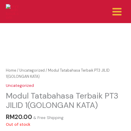
Skip
to
content
Home
/
Uncategorized
/ Modul Tatabahasa Terbaik PT3 JILID
1(GOLONGAN KATA)
Uncategorized
Modul Tatabahasa Terbaik PT3
JILID 1(GOLONGAN KATA)
RM
20.00
& Free Shipping
Out of stock